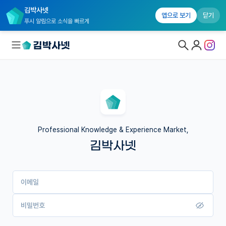
김박사넷
앱으로 보기
닫기
푸시 알림으로 소식을 빠르게
대학원생 모집
국내대학원 정보
연구실&오픈랩
Professional Knowledge & Experience Market,
김박사넷
커뮤니티
커리어
이메일
유학교육
이벤트
비밀번호
반도체 아카데미