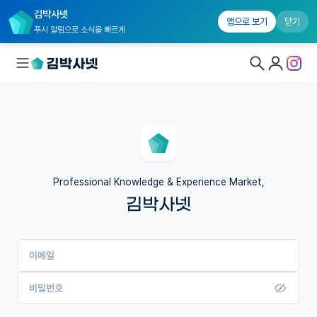
김박사넷
앱으로 보기
닫기
푸시 알림으로 소식을 빠르게
대학원생 모집
국내대학원 정보
연구실&오픈랩
Professional Knowledge & Experience Market,
김박사넷
커뮤니티
커리어
이메일
유학교육
이벤트
비밀번호
반도체 아카데미