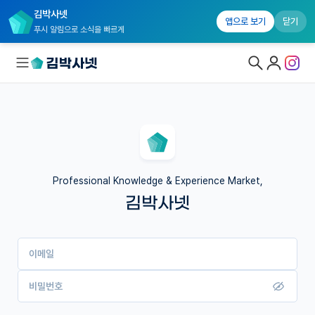
김박사넷
앱으로 보기
닫기
푸시 알림으로 소식을 빠르게
대학원생 모집
국내대학원 정보
연구실&오픈랩
Professional Knowledge & Experience Market,
김박사넷
커뮤니티
커리어
이메일
유학교육
이벤트
비밀번호
반도체 아카데미