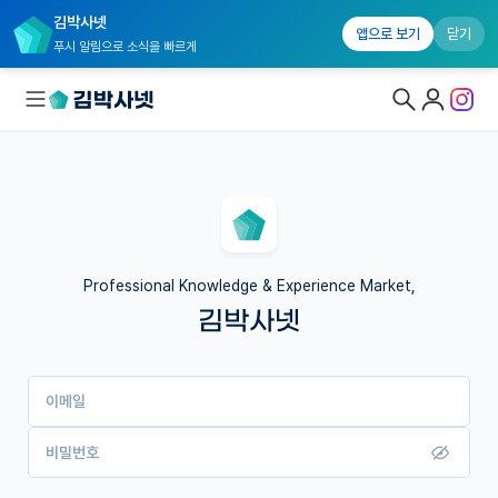
김박사넷
앱으로 보기
닫기
푸시 알림으로 소식을 빠르게
대학원생 모집
국내대학원 정보
연구실&오픈랩
Professional Knowledge & Experience Market,
김박사넷
커뮤니티
커리어
이메일
유학교육
이벤트
비밀번호
반도체 아카데미