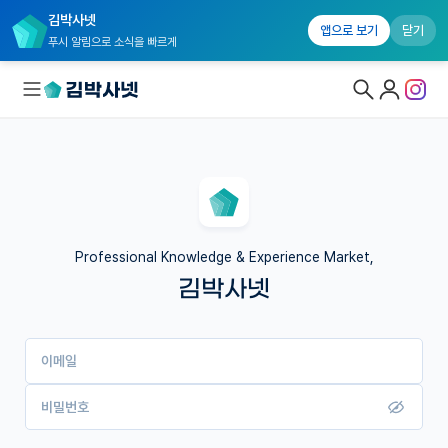
김박사넷
앱으로 보기
닫기
푸시 알림으로 소식을 빠르게
대학원생 모집
국내대학원 정보
연구실&오픈랩
Professional Knowledge & Experience Market,
김박사넷
커뮤니티
커리어
이메일
유학교육
이벤트
비밀번호
반도체 아카데미