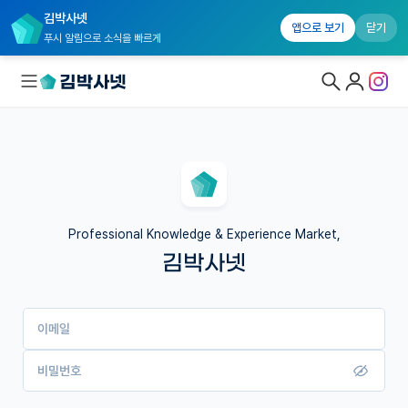
김박사넷
앱으로 보기
닫기
푸시 알림으로 소식을 빠르게
대학원생 모집
국내대학원 정보
연구실&오픈랩
Professional Knowledge & Experience Market,
김박사넷
커뮤니티
커리어
이메일
유학교육
이벤트
비밀번호
반도체 아카데미