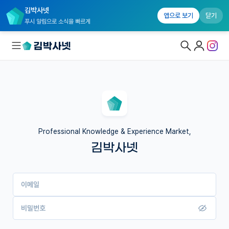
김박사넷
앱으로 보기
닫기
푸시 알림으로 소식을 빠르게
대학원생 모집
국내대학원 정보
연구실&오픈랩
Professional Knowledge & Experience Market,
김박사넷
커뮤니티
커리어
이메일
유학교육
이벤트
비밀번호
반도체 아카데미