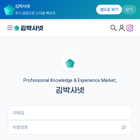
김박사넷
앱으로 보기
닫기
푸시 알림으로 소식을 빠르게
대학원생 모집
국내대학원 정보
연구실&오픈랩
Professional Knowledge & Experience Market,
김박사넷
커뮤니티
커리어
이메일
유학교육
이벤트
비밀번호
반도체 아카데미