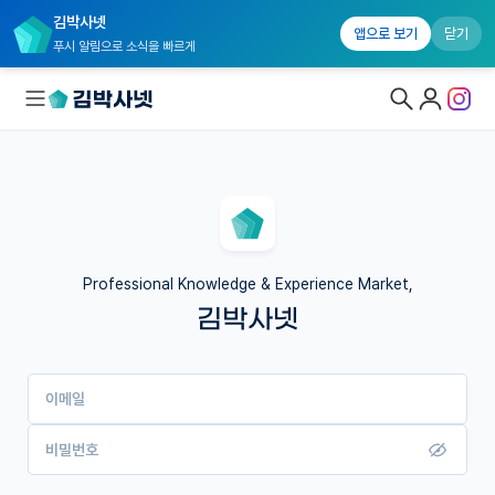
김박사넷
앱으로 보기
닫기
푸시 알림으로 소식을 빠르게
대학원생 모집
국내대학원 정보
연구실&오픈랩
Professional Knowledge & Experience Market,
김박사넷
커뮤니티
커리어
이메일
유학교육
이벤트
비밀번호
반도체 아카데미