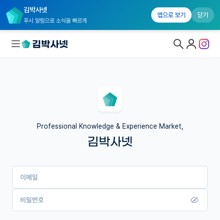
김박사넷
앱으로 보기
닫기
푸시 알림으로 소식을 빠르게
대학원생 모집
국내대학원 정보
연구실&오픈랩
Professional Knowledge & Experience Market,
김박사넷
커뮤니티
커리어
이메일
유학교육
이벤트
비밀번호
반도체 아카데미