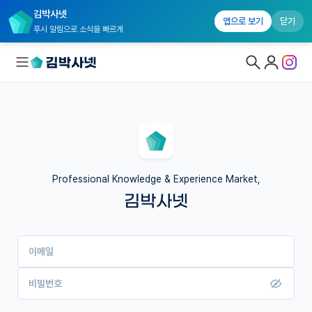
김박사넷
앱으로 보기
닫기
푸시 알림으로 소식을 빠르게
대학원생 모집
국내대학원 정보
연구실&오픈랩
Professional Knowledge & Experience Market,
김박사넷
커뮤니티
커리어
이메일
유학교육
이벤트
비밀번호
반도체 아카데미