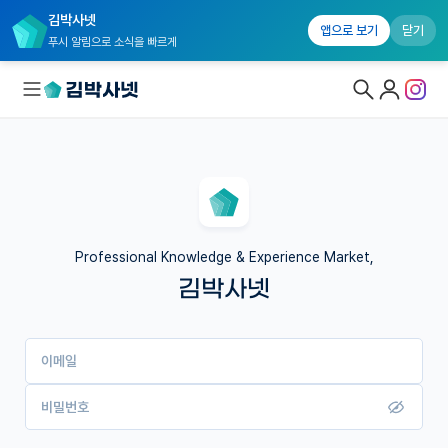
김박사넷
앱으로 보기
닫기
푸시 알림으로 소식을 빠르게
대학원생 모집
국내대학원 정보
연구실&오픈랩
Professional Knowledge & Experience Market,
김박사넷
커뮤니티
커리어
이메일
유학교육
이벤트
비밀번호
반도체 아카데미