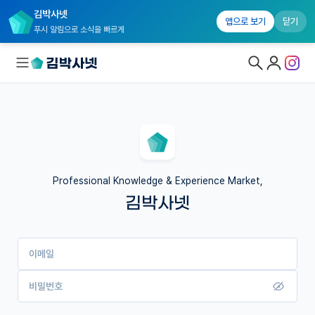
김박사넷
앱으로 보기
닫기
푸시 알림으로 소식을 빠르게
대학원생 모집
국내대학원 정보
연구실&오픈랩
Professional Knowledge & Experience Market,
김박사넷
커뮤니티
커리어
이메일
유학교육
이벤트
비밀번호
반도체 아카데미