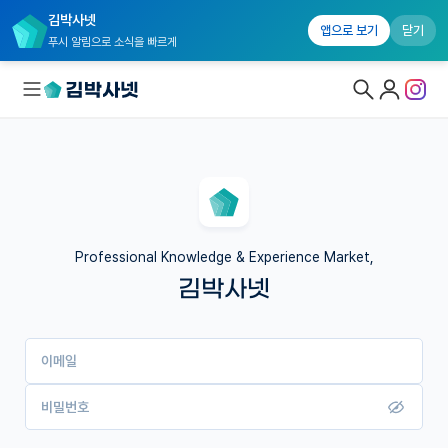
김박사넷
앱으로 보기
닫기
푸시 알림으로 소식을 빠르게
대학원생 모집
국내대학원 정보
연구실&오픈랩
Professional Knowledge & Experience Market,
김박사넷
커뮤니티
커리어
이메일
유학교육
이벤트
비밀번호
반도체 아카데미