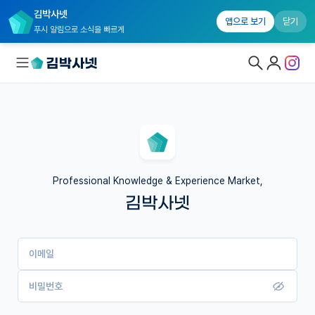
김박사넷
앱으로 보기
닫기
푸시 알림으로 소식을 빠르게
대학원생 모집
국내대학원 정보
연구실&오픈랩
Professional Knowledge & Experience Market,
김박사넷
커뮤니티
커리어
이메일
유학교육
이벤트
비밀번호
반도체 아카데미