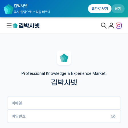
김박사넷
앱으로 보기
닫기
푸시 알림으로 소식을 빠르게
대학원생 모집
국내대학원 정보
연구실&오픈랩
Professional Knowledge & Experience Market,
김박사넷
커뮤니티
커리어
이메일
유학교육
이벤트
비밀번호
반도체 아카데미