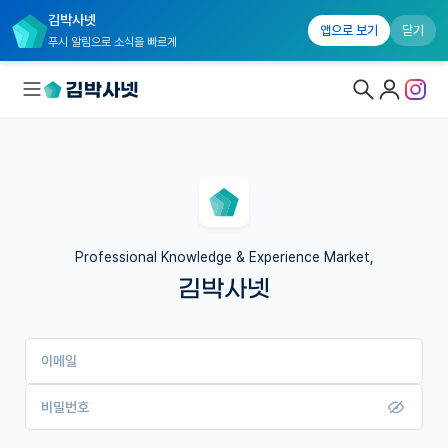
김박사넷
앱으로 보기
닫기
푸시 알림으로 소식을 빠르게
대학원생 모집
국내대학원 정보
연구실&오픈랩
Professional Knowledge & Experience Market,
김박사넷
커뮤니티
커리어
이메일
유학교육
이벤트
비밀번호
반도체 아카데미