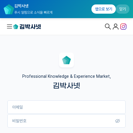
김박사넷
앱으로 보기
닫기
푸시 알림으로 소식을 빠르게
대학원생 모집
국내대학원 정보
연구실&오픈랩
Professional Knowledge & Experience Market,
김박사넷
커뮤니티
커리어
이메일
유학교육
이벤트
비밀번호
반도체 아카데미