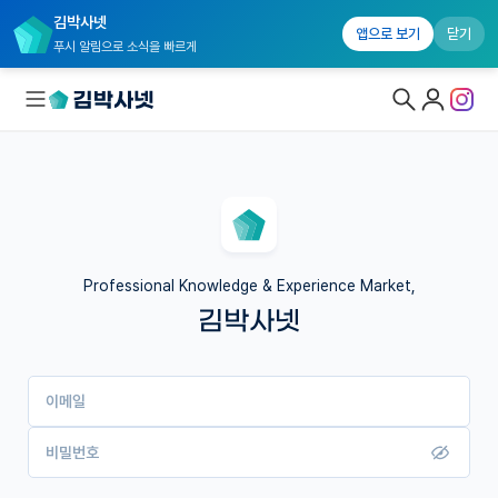
김박사넷
앱으로 보기
닫기
푸시 알림으로 소식을 빠르게
대학원생 모집
국내대학원 정보
연구실&오픈랩
Professional Knowledge & Experience Market,
김박사넷
커뮤니티
커리어
이메일
유학교육
이벤트
비밀번호
반도체 아카데미