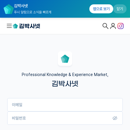
김박사넷
앱으로 보기
닫기
푸시 알림으로 소식을 빠르게
대학원생 모집
국내대학원 정보
연구실&오픈랩
Professional Knowledge & Experience Market,
김박사넷
커뮤니티
커리어
이메일
유학교육
이벤트
비밀번호
반도체 아카데미