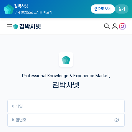
김박사넷
앱으로 보기
닫기
푸시 알림으로 소식을 빠르게
대학원생 모집
국내대학원 정보
연구실&오픈랩
Professional Knowledge & Experience Market,
김박사넷
커뮤니티
커리어
이메일
유학교육
이벤트
비밀번호
반도체 아카데미