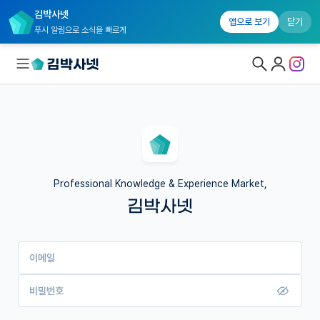
김박사넷
앱으로 보기
닫기
푸시 알림으로 소식을 빠르게
대학원생 모집
국내대학원 정보
연구실&오픈랩
Professional Knowledge & Experience Market,
김박사넷
커뮤니티
커리어
이메일
유학교육
이벤트
비밀번호
반도체 아카데미