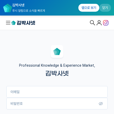
김박사넷
앱으로 보기
닫기
푸시 알림으로 소식을 빠르게
대학원생 모집
국내대학원 정보
연구실&오픈랩
Professional Knowledge & Experience Market,
김박사넷
커뮤니티
커리어
이메일
유학교육
이벤트
비밀번호
반도체 아카데미