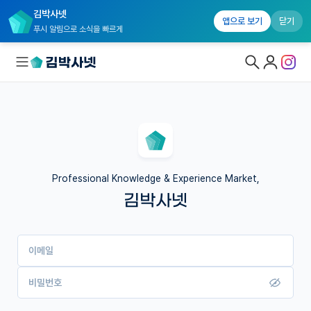
김박사넷
앱으로 보기
닫기
푸시 알림으로 소식을 빠르게
대학원생 모집
국내대학원 정보
연구실&오픈랩
Professional Knowledge & Experience Market,
김박사넷
커뮤니티
커리어
이메일
유학교육
이벤트
비밀번호
반도체 아카데미