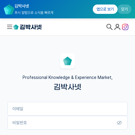
김박사넷
앱으로 보기
닫기
푸시 알림으로 소식을 빠르게
대학원생 모집
국내대학원 정보
연구실&오픈랩
Professional Knowledge & Experience Market,
김박사넷
커뮤니티
커리어
이메일
유학교육
이벤트
비밀번호
반도체 아카데미