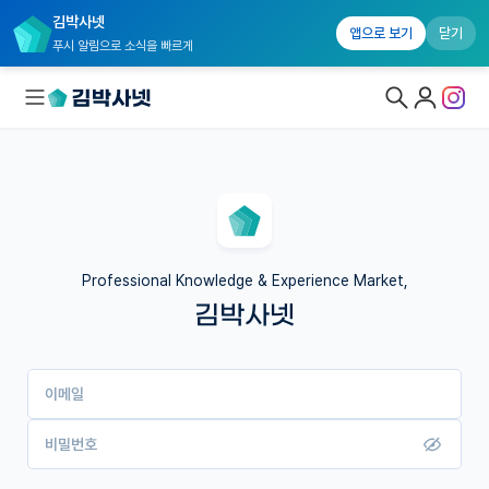
김박사넷
앱으로 보기
닫기
푸시 알림으로 소식을 빠르게
대학원생 모집
국내대학원 정보
연구실&오픈랩
Professional Knowledge & Experience Market,
김박사넷
커뮤니티
커리어
이메일
유학교육
이벤트
비밀번호
반도체 아카데미