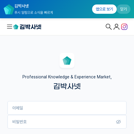
김박사넷
앱으로 보기
닫기
푸시 알림으로 소식을 빠르게
대학원생 모집
국내대학원 정보
연구실&오픈랩
Professional Knowledge & Experience Market,
김박사넷
커뮤니티
커리어
이메일
유학교육
이벤트
비밀번호
반도체 아카데미