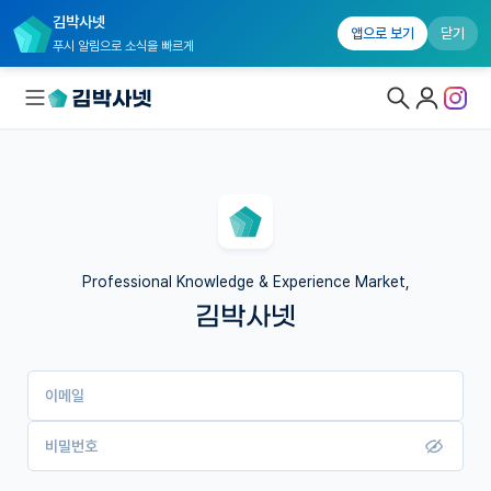
김박사넷
앱으로 보기
닫기
푸시 알림으로 소식을 빠르게
대학원생 모집
국내대학원 정보
연구실&오픈랩
Professional Knowledge & Experience Market,
김박사넷
커뮤니티
커리어
이메일
유학교육
이벤트
비밀번호
반도체 아카데미