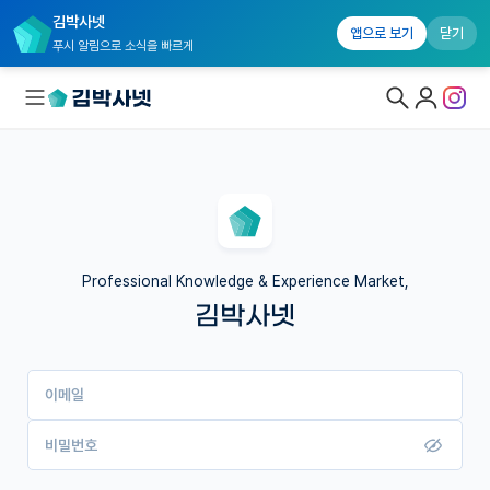
김박사넷
앱으로 보기
닫기
푸시 알림으로 소식을 빠르게
대학원생 모집
국내대학원 정보
연구실&오픈랩
Professional Knowledge & Experience Market,
김박사넷
커뮤니티
커리어
이메일
유학교육
이벤트
비밀번호
반도체 아카데미