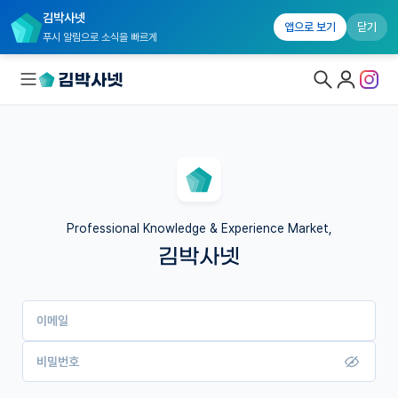
김박사넷
앱으로 보기
닫기
푸시 알림으로 소식을 빠르게
대학원생 모집
국내대학원 정보
연구실&오픈랩
Professional Knowledge & Experience Market,
김박사넷
커뮤니티
커리어
이메일
유학교육
이벤트
비밀번호
반도체 아카데미