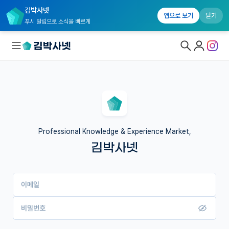
김박사넷
앱으로 보기
닫기
푸시 알림으로 소식을 빠르게
대학원생 모집
국내대학원 정보
연구실&오픈랩
Professional Knowledge & Experience Market,
김박사넷
커뮤니티
커리어
이메일
유학교육
이벤트
비밀번호
반도체 아카데미