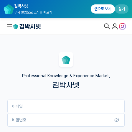
김박사넷
앱으로 보기
닫기
푸시 알림으로 소식을 빠르게
대학원생 모집
국내대학원 정보
연구실&오픈랩
Professional Knowledge & Experience Market,
김박사넷
커뮤니티
커리어
이메일
유학교육
이벤트
비밀번호
반도체 아카데미