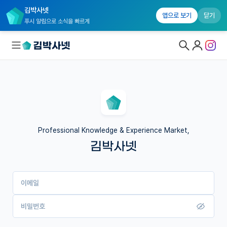
김박사넷
앱으로 보기
닫기
푸시 알림으로 소식을 빠르게
대학원생 모집
국내대학원 정보
연구실&오픈랩
Professional Knowledge & Experience Market,
김박사넷
커뮤니티
커리어
이메일
유학교육
이벤트
비밀번호
반도체 아카데미