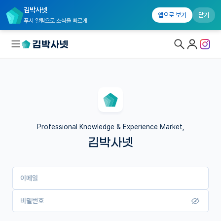
김박사넷
앱으로 보기
닫기
푸시 알림으로 소식을 빠르게
대학원생 모집
국내대학원 정보
연구실&오픈랩
Professional Knowledge & Experience Market,
김박사넷
커뮤니티
커리어
이메일
유학교육
이벤트
비밀번호
반도체 아카데미