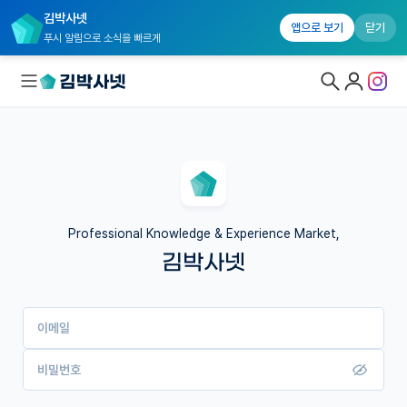
김박사넷
앱으로 보기
닫기
푸시 알림으로 소식을 빠르게
대학원생 모집
국내대학원 정보
연구실&오픈랩
Professional Knowledge & Experience Market,
김박사넷
커뮤니티
커리어
이메일
유학교육
이벤트
비밀번호
반도체 아카데미