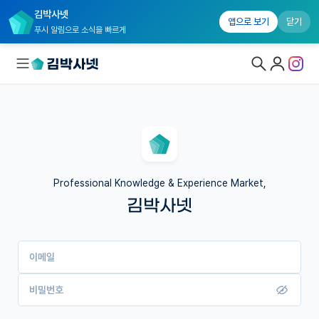
김박사넷
앱으로 보기
닫기
푸시 알림으로 소식을 빠르게
대학원생 모집
국내대학원 정보
연구실&오픈랩
Professional Knowledge & Experience Market,
김박사넷
커뮤니티
커리어
이메일
유학교육
이벤트
비밀번호
반도체 아카데미