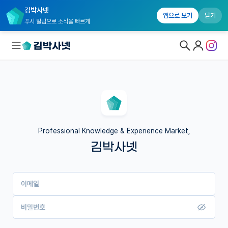
김박사넷
앱으로 보기
닫기
푸시 알림으로 소식을 빠르게
대학원생 모집
국내대학원 정보
연구실&오픈랩
Professional Knowledge & Experience Market,
김박사넷
커뮤니티
커리어
이메일
유학교육
이벤트
비밀번호
반도체 아카데미