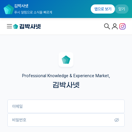
김박사넷
앱으로 보기
닫기
푸시 알림으로 소식을 빠르게
대학원생 모집
국내대학원 정보
연구실&오픈랩
Professional Knowledge & Experience Market,
김박사넷
커뮤니티
커리어
이메일
유학교육
이벤트
비밀번호
반도체 아카데미