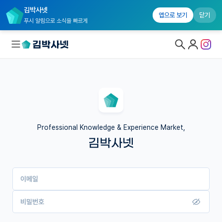
김박사넷
앱으로 보기
닫기
푸시 알림으로 소식을 빠르게
대학원생 모집
국내대학원 정보
연구실&오픈랩
Professional Knowledge & Experience Market,
김박사넷
커뮤니티
커리어
이메일
유학교육
이벤트
비밀번호
반도체 아카데미