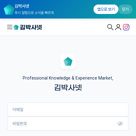
김박사넷
앱으로 보기
닫기
푸시 알림으로 소식을 빠르게
대학원생 모집
국내대학원 정보
연구실&오픈랩
Professional Knowledge & Experience Market,
김박사넷
커뮤니티
커리어
이메일
유학교육
이벤트
비밀번호
반도체 아카데미