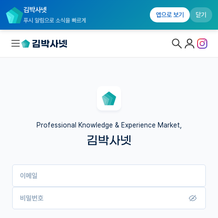
김박사넷
앱으로 보기
닫기
푸시 알림으로 소식을 빠르게
대학원생 모집
국내대학원 정보
연구실&오픈랩
Professional Knowledge & Experience Market,
김박사넷
커뮤니티
커리어
이메일
유학교육
이벤트
비밀번호
반도체 아카데미