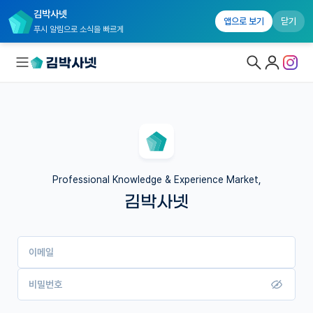
김박사넷
앱으로 보기
닫기
푸시 알림으로 소식을 빠르게
대학원생 모집
국내대학원 정보
연구실&오픈랩
Professional Knowledge & Experience Market,
김박사넷
커뮤니티
커리어
이메일
유학교육
이벤트
비밀번호
반도체 아카데미