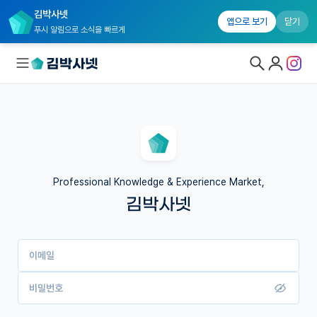
김박사넷
앱으로 보기
닫기
푸시 알림으로 소식을 빠르게
대학원생 모집
국내대학원 정보
연구실&오픈랩
Professional Knowledge & Experience Market,
김박사넷
커뮤니티
커리어
이메일
유학교육
이벤트
비밀번호
반도체 아카데미