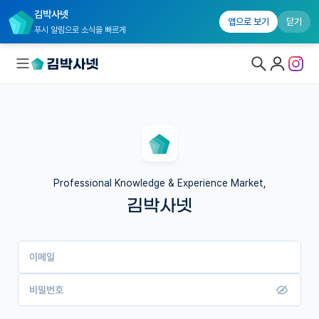
김박사넷
앱으로 보기
닫기
푸시 알림으로 소식을 빠르게
대학원생 모집
국내대학원 정보
연구실&오픈랩
Professional Knowledge & Experience Market,
김박사넷
커뮤니티
커리어
이메일
유학교육
이벤트
비밀번호
반도체 아카데미