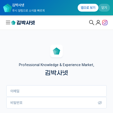
김박사넷
앱으로 보기
닫기
푸시 알림으로 소식을 빠르게
대학원생 모집
국내대학원 정보
연구실&오픈랩
Professional Knowledge & Experience Market,
김박사넷
커뮤니티
커리어
이메일
유학교육
이벤트
비밀번호
반도체 아카데미