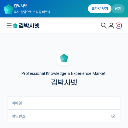
김박사넷
앱으로 보기
닫기
푸시 알림으로 소식을 빠르게
대학원생 모집
국내대학원 정보
연구실&오픈랩
Professional Knowledge & Experience Market,
김박사넷
커뮤니티
커리어
이메일
유학교육
이벤트
비밀번호
반도체 아카데미