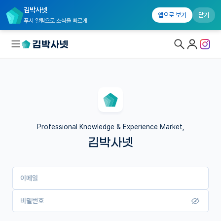
김박사넷
앱으로 보기
닫기
푸시 알림으로 소식을 빠르게
대학원생 모집
국내대학원 정보
연구실&오픈랩
Professional Knowledge & Experience Market,
김박사넷
커뮤니티
커리어
이메일
유학교육
이벤트
비밀번호
반도체 아카데미