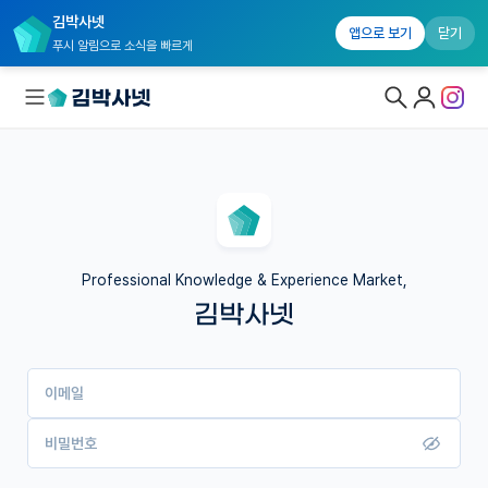
김박사넷
앱으로 보기
닫기
푸시 알림으로 소식을 빠르게
대학원생 모집
국내대학원 정보
연구실&오픈랩
Professional Knowledge & Experience Market,
김박사넷
커뮤니티
커리어
이메일
유학교육
이벤트
비밀번호
반도체 아카데미