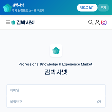
김박사넷
앱으로 보기
닫기
푸시 알림으로 소식을 빠르게
대학원생 모집
국내대학원 정보
연구실&오픈랩
Professional Knowledge & Experience Market,
김박사넷
커뮤니티
커리어
이메일
유학교육
이벤트
비밀번호
반도체 아카데미