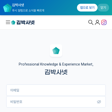
김박사넷
앱으로 보기
닫기
푸시 알림으로 소식을 빠르게
대학원생 모집
국내대학원 정보
연구실&오픈랩
Professional Knowledge & Experience Market,
김박사넷
커뮤니티
커리어
이메일
유학교육
이벤트
비밀번호
반도체 아카데미